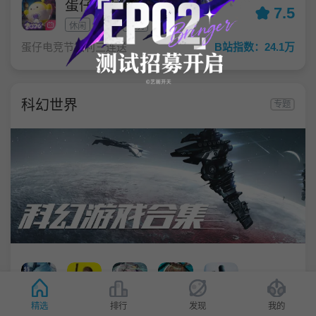
蛋仔派对
7.5
休闲
治愈
潮玩
蛋仔电竞节福利三连送
B站指数：24.1万
科幻世界
专题
精选
排行
发现
我的