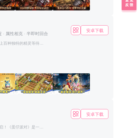
变局。 这里没有VIP特
，拒绝上班打卡式的考勤
每一步发展、每一场战
别控号代练，告别焦虑内
1800年前汉末乱世，以无
！ 加入《三国志·战略
为据点，从攻占到建设再
占递进，以此徐图天下。
，筹备一年深度联动，携手
安卓下载
捉
·
属性相克
·
半即时回合
节，力求渲染三国历史的真
；从董卓阵营到联动道具装
的三国时代。
体洛
上百种独特的精灵等待着
更新回归，加入“复道”沙
级神兽，每只精灵都拥有独
洛阳城防。也可以利用复
吧！ *百种精灵
卓阵营 全
并非意味着天下已定，第三
技能。捕捉精灵，通过精
身董卓阵营，从雍州重新
 在
成反击歼敌；还可以转变为单
独特的属性克制机制和丰富
灵阵容，运用策略智慧，
操袁绍二选一，更有电影联
主线任务，在三国乱世如
说装备，完成成长任务领取
家；也可以快速抢占资源
动 乐趣翻
艟进行水军作战的，学周
。参与全服活动，还能赢
安卓下载
山地埋伏奇兵，居高临下
中波澜壮阔的史诗战役。
启！《蛋仔派对》是一款
加入热闹非凡的闯关派对。