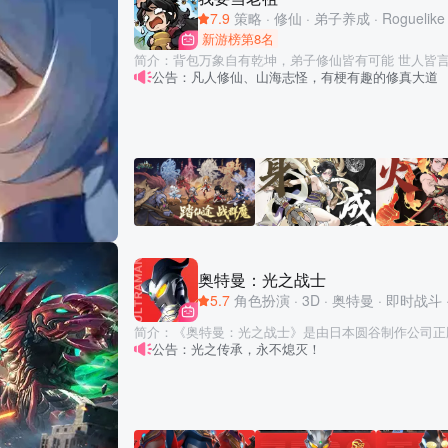
180度华丽飘逸、画个圈圈诅咒你…这些都是战斗技巧
7.9
策略
·
修仙
·
弟子养成
·
Roguelike
手速？策略也很重要，当然如果你恰好单身又练过手速 —— 完
新游榜第8名
有毒，根本停不下来】 超Q超萌画风，一局一局像中
简介：背包万象自有乾坤，弟子修仙皆有可能 世人皆言，修仙问道，灵根为基。
哈哈哈哈哈！ 如果你喜欢贪吃蛇大作战，欢迎随时给我们留下宝贵的意见，推荐
公告：凡人修仙、山海志怪，有梗有趣的修真大道
在游戏里，我们不谈天命，而讲信仰与抉择。 信仰华
给好友一起来玩哦~
的赐福和庇佑下，将山海经里那些被供奉太久的妖神，
包，逆天改命，直面凡人的算计、取舍与狂气。 这并非一个关于天选之子的故
事。 天赋随机： 你的山门里，会有天骄圣体，会有灵根斑驳的凡夫俗子，会有霉
运缠身的扫把星。他们或许在第一次游历中便铩羽而归
慢了些只能沦为肉盾。 但在乾坤界域，我们容得下所
重生与洗髓的契机。 流派无限： 你将在一方6x7的背包棋盘之中，为弟子排布法
宝、铺设功法。水、火、雷、邪……八大属性在此相生
锤……八种流派于此时刻待发，是全点防御，还是为快
合欢双修？只你一人，让宗门，无限可能。 逆天改命： 并非简单的数值堆砌，而
是一场关于空间的博弈——法宝间的相邻关系、连携反
奥特曼：光之战士
加，灵宠与顺位的排序，都会让战力产生云泥之别。所
5.7
角色扮演
·
3D
·
奥特曼
·
即时战斗
来有之的天命机缘，而是在每一次不可逆的抉择中，窥见的一
择： 是把渡劫丹留着大弟子冲击瓶颈，还是留给外门
简介：《奥特曼：光之战士》是由日本圆谷制作公司正
游中夺宝越货饰演反派，还是在无名墓碑前参透一段残
公告：光之传承，永不熄灭！
时战斗卡牌手游。游戏集结横跨平成、新生代与令和时
子，留下满地遗憾，还是在你的一念之间，让他们走出
怪兽，采用影院级视听特效与深度策略玩法，构建一个
缘，相由心生。 老祖，长生予你不是恩赐，是一场永无止境的孤独送别。但正是
的光之宇宙。 【正统还原 圆谷监修】 由圆谷制作全程监修，从角色形象、技能
这一次次送别与传承，让凡人终能向天道落子。 不好
特效、场景构建到音效配乐，实现1：1精准还原。游戏
人，特来拉神下马，亦能，胜天半子！
磨，结合次时代PBR技术渲染，极致呈现奥特曼皮套
的透亮质感，并通过电影级Live运镜与专属必杀技演