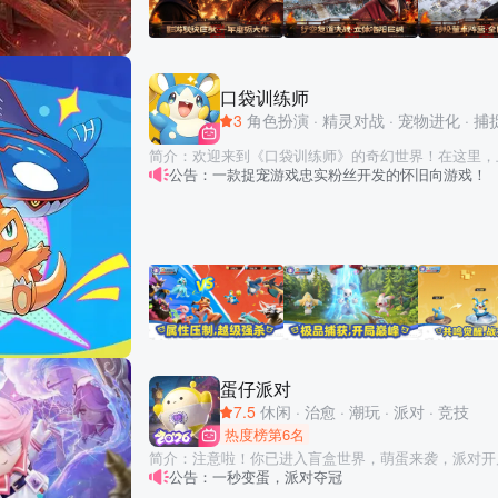
水镜先生，于乱世中觅得一方净土，钻研韬略，静观天下
模式、自动连地、练兵所挂机、一键参与集结攻城活动
权，资源兵力概不出售。崛起之道，唯赖谋略与胆识！
任务！让你的每次行动都变得更有策略和效率。从此告
役，皆需智慧与战术的支撑。 诚邀主公穿越时空，重返
耗，轻松体验SLG的乐趣！ 【城池共建 共享城池资源加成】 游戏加入特殊的城池
双智略问鼎中原，终结十三州烽火，成就一统华夏的伟业
共建机制，同盟管理需要览全局，定战略蓝图，以城池
版》，亲历传奇，书写属于您的三国史诗！ 【游戏特色】 ◆影游联袂巨献 一年磨
口袋训练师
到治理所占城池，抱团发育共同抵御外敌，逐个城池攻
砺大作 《三国第一部：争洛阳》与《三国志·战略版》
3
角色扮演
·
精灵对战
·
宠物进化
·
捕
【动态卡面 高品质还原武将经典时刻】 高品质美术细
共创的“三国开端”。从群雄讨董世界观到立体城战沙盘
实与厚重，选取武将经典故事情节，还原让人心驰神往
备，全方位深度定制，为你呈现沉浸式三国争洛阳体验。 ◆行空复道决战 立
简介：欢迎来到《口袋训练师》的奇幻世界！在这里，
阳巨城 城池沙盘全新升级，立体洛阳。初代霸业城洛阳
公告：一款捉宠游戏忠实粉丝开发的怀旧向游戏！
你的发现。 从可爱的治愈系伙伴，到实力强悍的传说
盘建筑，你可以利用复道的高度优势，压制地面，巩固
特的技能与个性！ 现在，拿起你的精灵球，开启精彩的捕捉之旅
道行空的特征，从半空穿梭洛阳城，直击洛阳宫城奠定霸业！ ◆转投董
无限可能* 在这片神秘大陆栖息着形态各异的精灵，自在畅游的水系精灵、翱翔空
图跃迁作战 董卓第三阵营，永远有翻盘点。洛阳决战
中的风系精灵……每只精灵都拥有独特的属性和专属的
阵营董卓西凉军登场！洛阳决战失利方可以选择诈降屈
心培养，见证它们不断突破成长极限，展现出惊人战力。 *热血战斗 策略至上*
出发逆战大局。你可以享受董卓阵营强力作战buff加
《口袋训练师》可以体验深度策略的精灵对战系统！ 
格主城，全图跃迁机动作战，一举翻盘。 ◆联动限时福利 六张橙卡派送 无须充
的技能组合，让每场战斗都充满变数！合理搭配你的精
值，开局就送6张五星橙将。电影独家限定服来就送曹
在战斗中证明自己的实力，登上精灵大师的巅峰！ *超值福利 天天放送* 每日登录
动纪念卡。持续签到还有海量金铢赠送。没有强制性的
即可获得稀有精灵和培养资源！ 参与限时活动赢取传
何崛起全凭自己做主。你可以广收蓄粮草，稳健发育起
丰厚奖励。海量福利助力你的冒险之旅，让收集培养更轻松！ *社交互
富庶之地，以战养战…… ◆七年廿八剧本 赛季常玩常新 28个战役剧本，精细复刻
蛋仔派对
倍* 与好友组建公会，共同挑战强大的世界BOSS！通过挑战其他玩家的精灵阵
三国经典战役。你可以选择在赤壁之战的剧本中，乘艨
容，不仅能提升自己的战斗能力，还能收获丰富的奖励
7.5
休闲
·
治愈
·
潮玩
·
派对
·
竞技
郎火烧连环船；也可以选择在定军山之战的剧本中，于
取限定皮肤和专属称号，展现你的独特风采。 现在就加入《口袋训练师》，与精
热度榜第6名
俯冲破阵，体验立体战场。28个战役剧本，覆盖三国
灵们一起踏上奇幻冒险之旅吧！
简介：注意啦！你已进入盲盒世界，萌蛋来袭，派对开
公告：一秒变蛋，派对夺冠
潮玩题材的休闲竞技手游，在这里你将化身Q萌蛋仔，