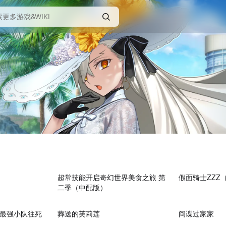
22:39
23:56
超常技能开启奇幻世界美食之旅 第
假面骑士ZZZ
二季（中配版）
23:29
25:59
最强小队往死
葬送的芙莉莲
间谍过家家