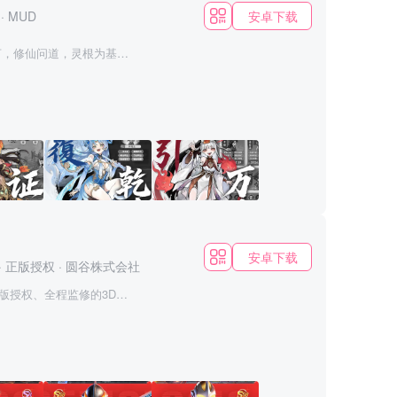
！ 谁说贪吃蛇大作战只靠
安卓下载
·
MUD
美！ 【这个游戏
毒了一样，根本停不下来，
夏千年，悠悠众神，于他们
拉下神坛。 抉择方寸背
，或许在宗门大比中跑得
有笨拙的坚持，也给予无限
相克；剑、乐、幡、
不破？是唯心问剑，还是
应。神通与魂石的碰撞叠
谓逆天改命，从来不是古
安卓下载
·
正版授权
·
圆谷株式会社
线生机。 奇遇抉
弟子防身保命？是在太虚神
版授权、全程监修的3D即
破的因果？是遣散废柴弟
代的高人气奥特曼与经典
截然不同的仙途，万千机
兼具收藏价值与竞技乐趣
意思，这一局，我们这群凡
采用超万面3D模型精细打
纹理、金属光泽与能量核心
出，完美复刻奥特曼系列经典