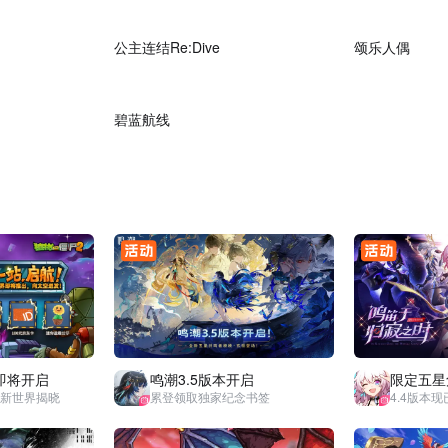
23:41
23:41
公主连结Re:Dive
颂乐人偶
23:51
23:51
碧蓝航线
即将开启
鸣潮3.5版本开启
限定五星
全新世界揭晓
累登领取独家纪念书签
4.4版本