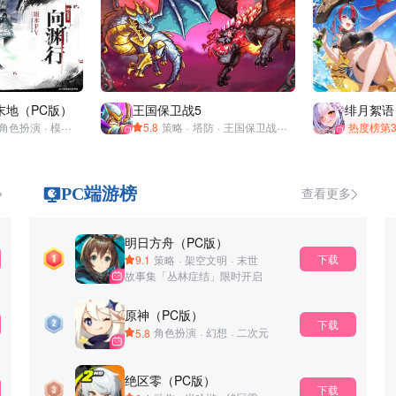
末地（PC版）
王国保卫战5
绯月絮语
角色扮演
·
模拟经营
·
二次元
·
5.8
冒险
策略
·
即时策略
·
塔防
·
·
王国保卫战
免费下载
·
Kingdom Rush
热度榜第
·
单机
PC端游榜
查看更多
明日方舟（PC版）
下载
9.1
策略
·
架空文明
·
末世
故事集「丛林症结」限时开启
原神（PC版）
下载
5.8
角色扮演
·
幻想
·
二次元
绝区零（PC版）
下载