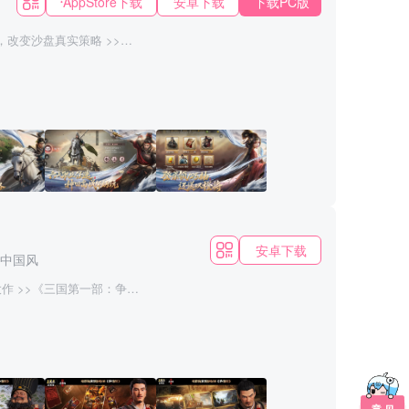
AppStore下载
安卓下载
下载PC版
风
·
SLG
，改变沙盘真实策略 >>新
问鼎赛季“武侯遗志”，新沙
、天工等六大职业，在沙
、地形、局势，与盟友打
道以弱胜强等等，你可以
此不再是枯燥的调兵遣
游戏生态基础上，做到不卖
所未有的SLG沙盘乐趣和激
、悬壶济世的青囊、屯田
胜关键，不同的职业技能
摆下箭塔拒马投石车徐图
安卓下载
中国风
，也可以陷阱诡计防守反
个个精彩的职业策略组
大作 >>《三国第一部：争洛
，在这里你甚至还可以还原
、庞德、董卓、及自定义橙
若要远征，你必须先谋划辎
历三国风云，开疆拓土，招
你也可以配合盟友的职业
洛阳王座。 您可效法曹
，釜底抽薪，以弱胜强的
；亦可如诸葛亮运筹帷
战场千变万化只在你的谋
陷阵克敌制胜；亦能仿效