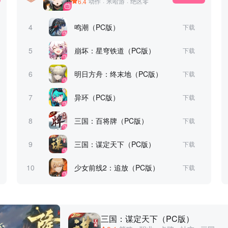
6.4
动作
·
米哈游
·
绝区零
4
鸣潮（PC版）
下载
5
崩坏：星穹铁道（PC版）
下载
6
明日方舟：终末地（PC版）
下载
7
异环（PC版）
下载
8
三国：百将牌（PC版）
下载
9
三国：谋定天下（PC版）
下载
10
少女前线2：追放（PC版）
下载
三国：谋定天下（PC版）