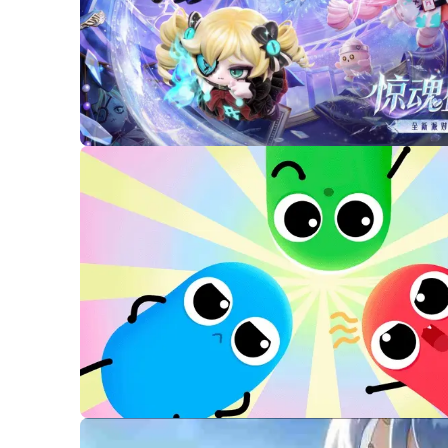
00:07
/
00:17
00:07
/
00:17