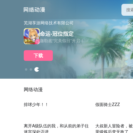
芜湖享游网络技术有限公司
王者荣耀
三角洲行动
命运-冠位指定
王者夏日农友节
幸运鸟窝正式开启
迦勒底“完美假日”开启！
下载
下载
下载
网络动漫
24:29
排球少年！！
假面骑士ZZZ
23:02
离开A级队伍的我，和从前的弟子往
大叔新人冒险者，被
迷宫深处迈进
里锻炼后变无敌了