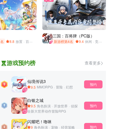
三国：百将牌（PC版）
3名
8.8
放置
·
百媚
·
放置卡牌
·
收集养成
新游榜第4名
·
美少女
9.4
·
二次元
休闲
·
竞技
·
公平
·
三分钟
游戏预约榜
查看更多
仙境传说3
预约
9.5
MMORPG
·
冒险
·
幻想
白银之城
预约
9.5
角色扮演
·
开放世界
·
侦探
全新大世界动作冒险RPG
闪耀吧！噜咪
预约
9
角色扮演
·
宠物
·
经营策略