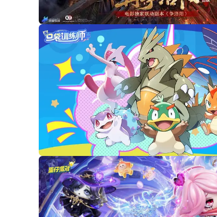
00:07
/
00:17
00:07
/
00:17