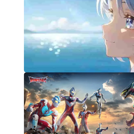
00:07
/
00:17