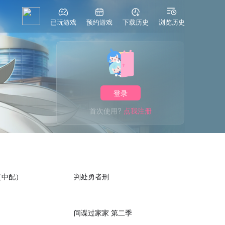
已玩游戏
预约游戏
下载历史
浏览历史
登录
首次使用?
点我注册
22:48
57:55
（中配）
判处勇者刑
24:11
23:41
间谍过家家 第二季