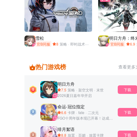
雪松
明日方舟：终
官B同服
8
策略
·
即时战术
·
军武
·
硬核
·
战车
官B同服
·
少女
6.9
热门游戏榜
查看更多
明日方舟
下载
7.5
策略
·
架空文明
·
末世
2026夏日嘉年华开启
命运-冠位指定
下载
6.6
卡牌
·
fate
·
二次元
FGO十周年版本现已开幕！达成条件的御主可获得1000圣晶石奖励！
绯月絮语
下载
8.8
放置
·
百媚
·
放置卡牌