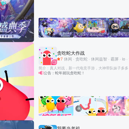
让我们一起撞走不开心，结交好碰友！ 海量关卡，陷
奔跑、跳跃、翻滚，发生超真实的物理碰撞！百变外观
萌趣的盲盒等你收入囊中！更有零门槛地图编辑器，DI
贪吃蛇大作战
7
休闲
·
贪吃蛇
·
休闲益智
·
霸屏
·
io
·
简介：真人对战，新一代电竞手游，大神带队妹子多多
公告：蛇年就玩贪吃蛇！
团战，随时三杀暴走超神！ 贪吃蛇大作战，这是一个有毒的游戏！ 这是一款超好
玩的休闲竞技游戏，不仅比拼手速，更考验你的策略！
中，每个人在初始都化身为一条小蛇，通过不断努力变
方！ 游戏玩法 1.控制摇杆走位你的小蛇，吃掉地图上彩色的小圆点，就会变长。
2.小心！蛇头碰到其他贪吃蛇就会死亡，并且产生大量小
用巧妙的走位让蛇身被别人撞上，就可以吃掉尸体迅速变长
模式or团战模式，和小伙伴们比比谁更长吧！ 游戏特色 【以小搏大，战局随时都
会逆袭】 你长你厉害，我短我灵活！大蛇不再有统治
战局随时都有可能逆转！ 【简单有趣，老少皆宜的全民游戏】 不管是什么年龄、
什么性别、什么职业，只要简单的在屏幕上戳戳戳，就
我要当老祖
满的乐趣！ 【战斗技巧，老司机教你几招】 急速超车拦截蛇头、急停甩头抢道、