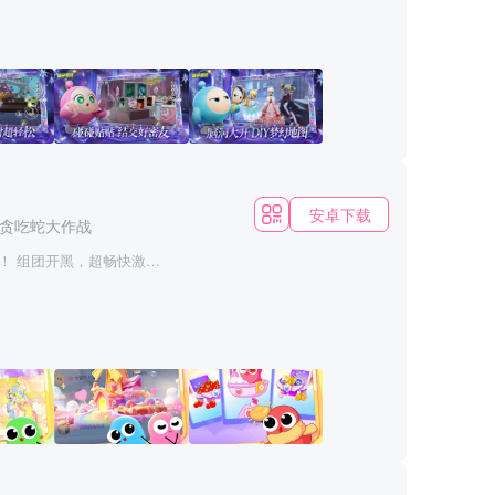
阱机关，争先恐后往前冲！
任你搭配，潮流、酷炫、
Y你的专属关卡！
安卓下载
贪吃蛇大作战
！ 组团开黑，超畅快激情
在贪吃蛇大作战的世界
得越来越长，最终制霸一
圆点。 3.长按加速键，
。 4.无尽模式or限时
性的地位，小蛇们更灵活，
能在贪吃蛇大作战找到满