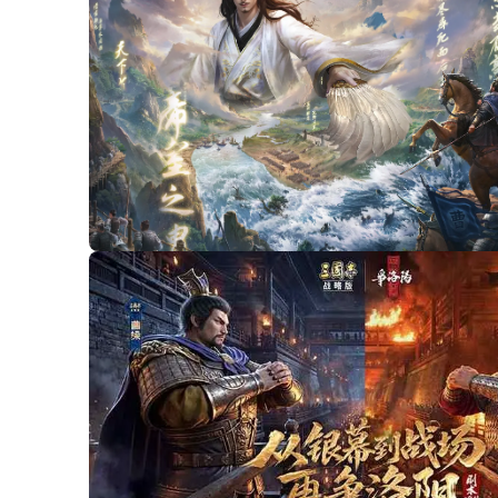
00:07
/
00:17