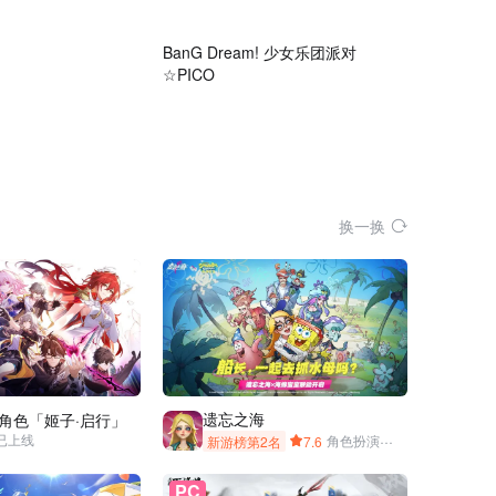
23:40
03:00
BanG Dream! 少女乐团派对
☆PICO
换一换
遗忘之海
角色「姬子·启行」
现已上线
新游榜第2名
7.6
角色扮演
·
开放世界
·
木偶
·
PC