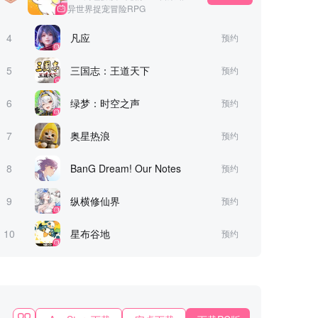
异世界捉宠冒险RPG
4
凡应
预约
5
三国志：王道天下
预约
6
绿梦：时空之声
预约
7
奥星热浪
预约
8
BanG Dream! Our Notes
预约
9
纵横修仙界
预约
10
星布谷地
预约