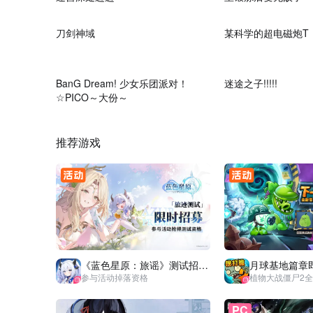
23:46
刀剑神域
某科学的超电磁炮T
03:01
BanG Dream! 少女乐团派对！
迷途之子!!!!!
☆PICO～大份～
推荐游戏
《蓝色星原：旅谣》测试招募开
月球基地篇章
参与活动掉落资格
植物大战僵尸2
PC