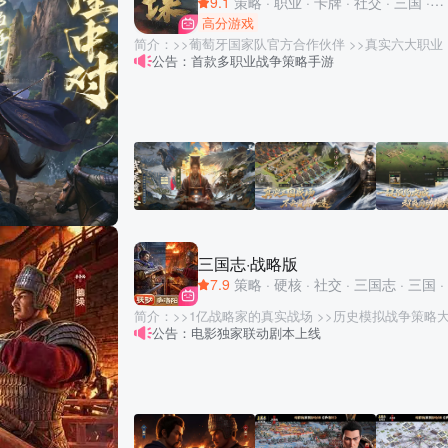
9.1
策略
·
职业
·
卡牌
·
社交
·
三国
·
国
高分游戏
简介：>>葡萄牙国家队官方合作伙伴 >>真实六大职业
公告：首款多职业战争策略手游
用户免费送孙策、徐盛、蔡文姬、貂蝉+125抽 >>全新
盘双阶逐鹿，新玩法双宝奇谋 游戏简介： 《三国：谋定天下》是一款多职业战争
策略手游，你可以在每个赛季中体验镇军、青囊、奇佐
盘中施展多样的职业天赋与职业技能去影响补给、战术
出多种精彩配合与战役，或火烧连营八百里，或奇袭粮
通过谋略感受千变万化的三国沙盘战场，让策略游戏从
将。 此外，《三国：谋定天下》在长线运营和公平的
资源、不卖加速、不锁卡、没有VIP。这，将带给你前
动人心的游戏体验！ 【六大职业 让沙盘策略更好玩】 身处三国乱世，你可以扮
演运筹帷幄的奇佐、征战沙场的镇军、出奇制胜的神行
发育的司仓和巧制机关的天工。六大职业合理配合是制
三国志·战略版
可以改变真实的沙盘地形、补给、战术、局势，你可以
7.9
策略
·
硬核
·
社交
·
三国志
·
三国
·
推进，也可以火烧连营八百里；可以奇袭粮道以弱胜强
击……你可以和盟友一起，群策群力谋定天下，利用一
简介：>>1亿战略家的真实战场 >>历史模拟战争策略
合，在沙盘上大放异彩，体验完全不一样的SLG乐趣
公告：电影独家联动剧本上线
阳》深度共创，电影独家联动限定服 >>免费送 袁绍
火烧乌巢，奇袭子午谷，赤壁之战等等经典历史。 【辎重运输 前线补兵更快捷】
将 【游戏简介】 《三国志·战略版》由灵犀互娱匠心打造，带您沉浸于真实恢弘
游戏还原“兵马未动，粮草先行”的真实三国战争场景。
的三国古战场。 在这高度拟真的沙盘世界中，您将亲
重路线，规划粮道，运送前线战争的粮草补给。此外，
贤纳士，并与万千盟友并肩作战，逐鹿中原，目标直指
技能，通过谋略规划断敌军粮草，上演一幕幕断敌粮道
操，以领袖魅力聚天下英豪，壮大势力，挥师征讨四方
名场面……这些都将成为战略布局和战场变数的关键，
幄，以智谋与外交决胜千里；或似张飞勇猛无双，冲锋
略之间！ 【降肝减负 让游戏回归乐趣本身】 多次被玩家奉为“护肝的SLG”，竖屏