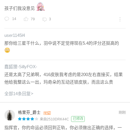
孩子们我没意见
14
79
3
user1145l4
那你给三星干什么，羽中说不定觉得现在5.4的评分还挺高的
蠢狐狸-SillyFOX-
还是太高了兄弟啊，416皮肤我考虑的是200左右直接买，结果
他给我整这么一出，玛奇朵的互动还锁皮肤，而且这么贵
全部14条回复>
格里芬_爵士
刚刚
已修改
来自2510DRK44C
指挥官，你的命运必须回到正轨，你必须做出正确的选择，一