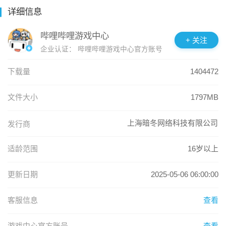
人形外观上新！

【污染区探索，高风险高收益】

详细信息
创新大地图探索，您将带领人形小队深入探索污染区，完成推
【全新活动】「镜茧与囚蝶」限时开启

进任务。与敌人周旋的同时，请尽可能搜索地图中遗存的物资
哔哩哔哩游戏中心
+ 关注
潜入奇遇与美梦间的裂隙，才发现碎镜斑驳，蝶翼沉浮，该如
箱，获取更高报酬。

企业认证：
哔哩哔哩游戏中心官方账号
何全身而退呢？

活动期间可观看全新剧情内容，参与活动玩法还将获得「坍塌
【拟真武器系统，枪械自由改装】

下载量
1404472
晶条」、「专访许可」、「基原信息核」等丰厚奖励！

手枪、机枪、霰弹枪……全种类枪械，360°预览。您可自由加
装配件，打造独一无二的枪械外观，以最精锐的武器，迎击更
文件大小
1797MB
【全新人形】「莱妮」载入

强劲的敌人。

“指挥官，这可是我第一次加入人类的队伍，接下来的日子，就
上海暗冬网络科技有限公司
发行商
请您多多关照咯！”

【沉浸式动画演出，全视角丰富互动】

全新精英人形「莱妮」获得概率限时提升！

超高精角色模型，丰富的互动元素。整备室中，与人形少女轻
适龄范围
16岁以上
松互动；休息室中，用镜头捕捉她的姿态瞬间，享受别样的温
【人形外观】上新

馨时光。
■莱妮全新外观「衣装·蝴蝶行动」将在新版本中上架！

更新日期
2025-05-06 06:00:00
■佩里缇亚全新外观「衣装·幻瞳幽爪」在成就系统【征程丰
碑】-【荣誉商行】中开放获取！

客服信息
查看
■可露凯外观「星迹掠芒」新增可换装部件！

游戏中心官方账号
查看