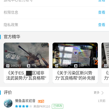
【其他内容】

■【同调演练】开放新关卡，参与玩法可获得丰厚奖励！

权限信息
查看
■新版本期间还将开放「情报补给」、「战前补给」等活动，指
挥官可以通过参与活动获得更多情报拼图及其他道具奖励！
隐私政策
查看
官方精华
166293
774
56222
299
《关于ES_██区域非
《关于污染区新兴势
《
法武装势力“瓦良格帮”
力“瓦良格帮”的补充报
力
行动报告》
告（附异常机械袭击
报
案例录像分析）》
评价
更多
懒鱼喜欢初音
1天前
已修改
来自PKR110