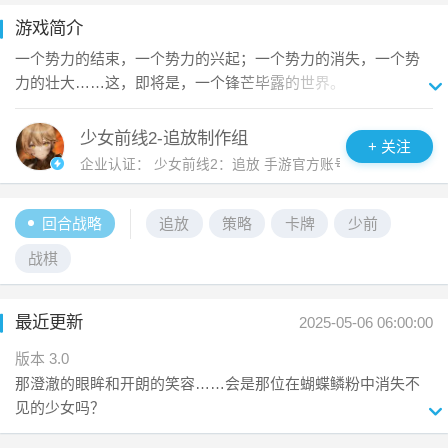
游戏简介
一个势力的结束，一个势力的兴起；一个势力的消失，一个势
力的壮大……这，即将是，一个锋芒毕露的世界。

不再与格里芬为伍的指挥官，选择告别过去，进入污染区。在
少女前线2-追放制作组
+ 关注
流浪的旅途中，越来越多的人与战术人形相继出现。她们带着
企业认证：
少女前线2：追放 手游官方账号
各式各样的故事，成为了指挥官小队里，不可或缺的一员。只
想顺利完成赏金委托，获取稳定酬金的指挥官，却在一个普通
回合战略
追放
策略
卡牌
少前
的运输任务中，遭到了意料之外的袭击。指挥官发现，一度远
离漩涡中心的自己，似乎被卷入了更大的漩涡……

战棋
《少女前线2：追放》是一款支持移动端、PC双端体验的3D角
最近更新
色扮演策略游戏。在游戏中您将充分体验：

2025-05-06 06:00:00
版本 3.0
【3D沉浸作战，多维策略战术】

那澄澈的眼眸和开朗的笑容……会是那位在蝴蝶鳞粉中消失不
关卡内拥有丰富的场景元素，多样掩体、机关和地形。指挥官
见的少女吗？

需纵览全局，充分发挥指挥天赋，带领人形小队克敌制胜。

限时活动「镜茧与囚蝶」开启，全新精英人形「莱妮」登场，