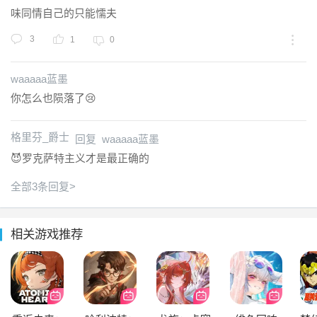
味同情自己的只能懦夫
3
1
0
waaaaa蓝墨
你怎么也陨落了😢
格里芬_爵士
回复 waaaaa蓝墨
😈罗克萨特主义才是最正确的
全部3条回复>
相关游戏推荐