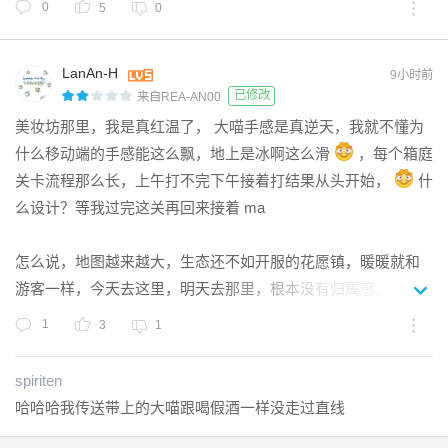
0
5
0
端，修移动端，修移动端，修移动端，修移动端，修移动端，
修移动端，修移动端，修移动端，修移动端，这有啥鬼Bug啊，
LanAn-H
把我那个视角卡死了
9小时前
已修改
来自REA-AN00
美妆坊那里，我是真红温了， 大喵手感是真逆天，我就不懂为
什么移动端的手感能这么飘，地上是冰啊这么滑
，每个箱庭
关卡流程那么长，上午打不完下午接着打结果从头开始，
什
么设计？等我过完这关再回来接着 ma

怎么说，地图越来越大，生态还不如开服的花愿镇，暖暖就和
游客一样，今天去这里，明天去那里，根本没有归属感。
1
3
1
spiriten
哈哈哈我传送带上的大喵跟喝假酒一样没走过直线