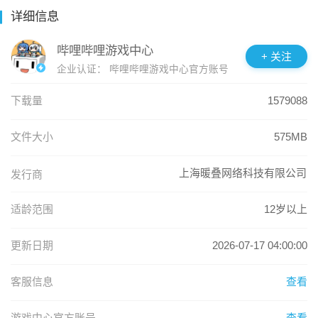
植、采星、养鱼……这里不只是一座岛，更是以奇想力编织
详细信息
【新主线】映照于天帷彼方

的，会呼吸的梦想。

新区域主线任务「映照于天帷彼方」永久开放！

哔哩哔哩游戏中心
+ 关注
【平台跳跃】每一次跃起，都是新的冒险

企业认证：
哔哩哔哩游戏中心官方账号
【新区域】磐城

无论身处森罗万象的奇迹大陆，还是神秘奇诡的空间幻境，用
全新大世界区域「磐城」开放探索！

不同的能力组合解构关卡的精妙设计，在起落之间发现新的奥
下载量
1579088
秘。 

【新能力】械控

文件大小
575MB
全新大世界区域能力【初始·械控】解锁！

【休闲玩法】发呆、小憩，做什么都可以

钓鱼骑行，撸猫扑蝶，和路人一起躲雨，又或者开一局小游
上海暖叠网络科技有限公司
发行商
【新玩法】趣味游戏

戏......在这里，感受微风与鸟鸣，尽情享受无忧无虑的静谧时
逐空竞速、旋桨咕咕、蘑力套圈圈、机修大师、趣巧偶等新系
光。 

适龄范围
12岁以上
列玩法上线！

【联机开放】旅途有回声，灵魂不再独行 

※更多内容请前往官方相关公告查看。
更新日期
2026-07-17 04:00:00
与平行世界的暖暖相遇，共赴一场美好约定。摇铃轻响时，好
友便相会。无论是牵手同行，还是自在独往，旅途都充满乐
客服信息
查看
趣。

游戏中心官方账号
查看