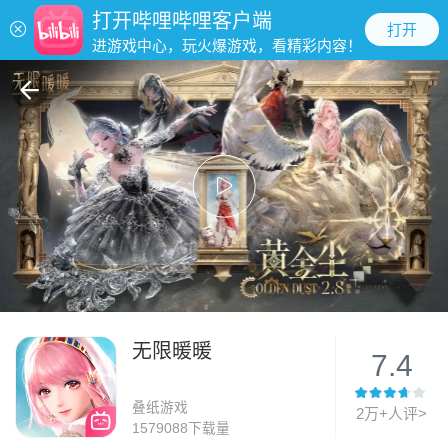
打开哔哩哔哩客户端
打开
进游戏中心，玩火爆游戏，看精彩内容！
无限暖暖
7.4
叠纸游戏
2万+人评>
1579088下载量