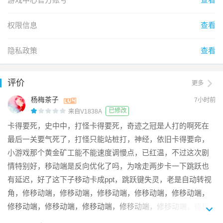
【换装染色】是世界的摄影家，也是调色师

搭配心仪的色彩和造型，捕捉与世界的共鸣。打开大喵相机，
自定义专属滤镜和拍照风格，用照片定格每一个跨越时间的故
权限信息
查看
事。 

隐私政策
查看
收集美好的开放世界！

感谢各位对《无限暖暖》的关注，期待与各位在奇迹大陆相
评价
更多
遇！
杨梅茶子
7小时前
已修改
来自V1838A
卡得要死，史中中，打怪卡得要死，奇迹之冠是人打的啊死在
最后一关要气死了，打怪只能站桩打，神经，依旧卡得要命，
小游戏那个黄金矿工能不能速度调慢点，已红温，不过这次剧
情特别好，移动端是反向优化了吗，为啥走两步卡一下跳跃也
有延迟，好了这下子移动卡成ppt，跳跃键失灵，老是自动转视
角，修移动端，修移动端，修移动端，修移动端，修移动端，
修移动端，修移动端，修移动端，修移动端，修移动端，修移
动端，修移动端，修移动端，修移动端，修移动端，修移动