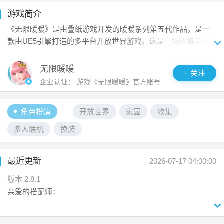
游戏简介
《无限暖暖》是由叠纸游戏开发的暖暖系列第五代作品，是一
款由UE5引擎打造的多平台开放世界游戏。这是一场收集美好
的冒险之旅。暖暖将与大喵一起，利用奇想力与能力套装，以
勇气与坚守，邂逅每一份奇迹。

无限暖暖
+ 关注
企业认证：
游戏《无限暖暖》官方账号
【主线新篇】黄金尘

伊赞之土主线终章现已开启，全新区域“磐城”开放探索。金色庆
角色扮演
开放世界
家园
收集
典的幻梦涌动，巨人文明的回音飘荡……启程吧，奔赴黄金之
乡的邀约，跟随轮回之印的指引，见证伊赞命运的终局！

多人联机
换装
【开放世界】以奇想探索，每一处风物与传说

最近更新
面对未知的谜题与挑战，举起弓箭、邀伙伴协战、感悟新的能
2026-07-17 04:00:00
力套装……都是解法其一。若想描画这个无限世界的边际，请
版本 2.8.1
带上灵感、勇气，与好奇。

亲爱的搭配师：

【家园建造】空中有座暖暖的岛

全新版本「黄金尘」现已推出！

在专属岛屿，亲手打造理想家园。自由设计每一处空间，种