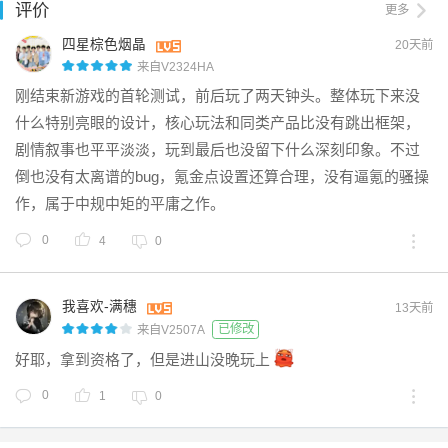
评价
更多
四星棕色烟晶
20天前
来自V2324HA
刚结束新游戏的首轮测试，前后玩了两天钟头。整体玩下来没
什么特别亮眼的设计，核心玩法和同类产品比没有跳出框架，
剧情叙事也平平淡淡，玩到最后也没留下什么深刻印象。不过
倒也没有太离谱的bug，氪金点设置还算合理，没有逼氪的骚操
作，属于中规中矩的平庸之作。
0
4
0
我喜欢-满穗
13天前
已修改
来自V2507A
好耶，拿到资格了，但是进山没晚玩上
0
1
0