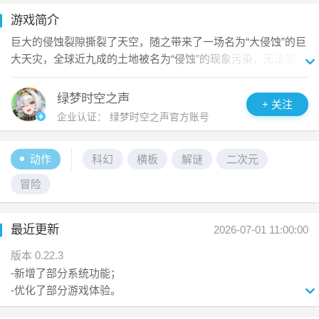
玩法将随着剧情的推进逐步解锁。

游戏简介
我们也始终注重游戏难度的平衡设计 —— 确保每位玩家都能完
巨大的侵蚀裂隙撕裂了天空，随之带来了一场名为“大侵蚀”的巨
整地体验主线剧情，尽情畅游这个世界的核心内容。

大天灾，全球近九成的土地被名为“侵蚀”的现象污染，无法生
存，苟延残喘的人类只能逃进数个要塞都市以求存续。

期待与您在哈洛星球相遇，共同开启这场充满挑战与惊喜的绿
如果任由局势发展下去，最后的结果只有一个——人类文明就
绿梦时空之声
梦之旅。
+ 关注
此终结。

企业认证：
绿梦时空之声官方账号
现在，作为侵蚀管理局特别行动队的队长，你将前往那吞噬一
切的裂隙，肩负起关闭灾厄源头的使命。当踏入其中，或许会
动作
科幻
横板
解谜
二次元
有中古时代的利刃寒光乍现，远古巨龙的咆哮突破云霄，又或
是电磁光炮携着刺目光芒呼啸而过。你将聆听其它文明回荡在
冒险
时空的残响，直至触及这场灾难的核心……

是重振人类文明，反抗命运，还是与这个世界一同化为时空里
最近更新
一道落寞的叹息。

2026-07-01 11:00:00
蚀务官，一切的决定权，都在你的手中。
版本 0.22.3
-新增了部分系统功能；

-优化了部分游戏体验。