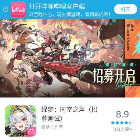
打开哔哩哔哩客户端
打开
进游戏中心，玩火爆游戏，看精彩内容！
绿梦：时空之声（招
8.9
募测试）
绿梦工作室
108人评>