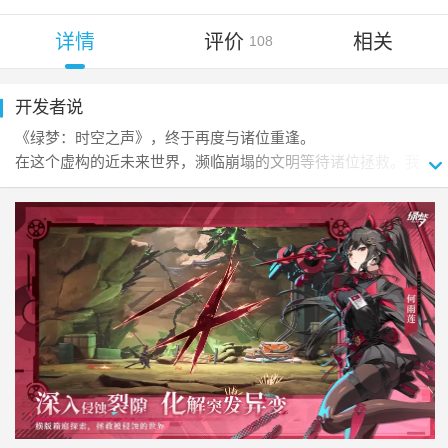
详情
评价
相关
108
开发者说
《绿梦：时空之声》，终于再度与诸位重逢。

在这个虚构的近未来世界，濒临崩塌的文明等待诸位拯救。我
们将为您呈现风格多元的冒险故事 —— 穿梭于霓虹闪烁的都
市、荒芜的辐射废土与神秘的异界裂隙之间，在探寻历史真相
的旅途中结识盟友，于现实纷争的漩涡中力挽狂澜。

作为一款始终坚守横版动作冒险类型的游戏，《绿梦》将带来
经典与现代交融的战斗体验。您可通过精妙的横向走位与纵向
腾挪，在地面与空中战场间自由切换，同时配合队友的战术协
同，施展出酣畅淋漓的连招，征服各具特色的强大对手。

除了热血激昂的战斗，游戏还准备了层次丰富的横版关卡：从
轻量解谜到深度探索，从常规收集到 “硬核”的 隐藏内容，多样